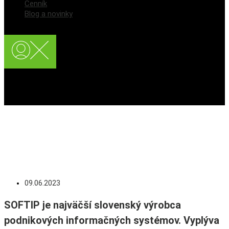
Cenník
Blog a novinky
Registrácia používateľa
Prihlásenie / Login
Prieskum: ERP na
Slovensku v roku 2022
09.06.2023
SOFTIP je najväčší slovenský výrobca
podnikových informačných systémov. Vyplýva