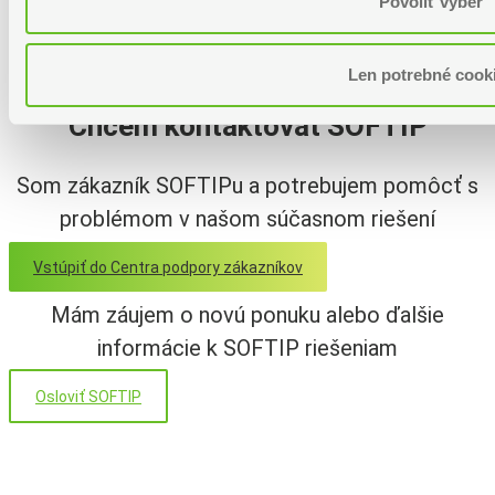
Povoliť výber
Domov
>
Prieskum: ERP na Slovensku v roku 2022
Copyright – 2025 SOFTIP, a.s.
Len potrebné cook
Chcem kontaktovať SOFTIP
Som zákazník SOFTIPu a potrebujem pomôcť s
problémom v našom súčasnom riešení
Vstúpiť do Centra podpory zákazníkov
Mám záujem o novú ponuku alebo ďalšie
informácie k SOFTIP riešeniam
Osloviť SOFTIP