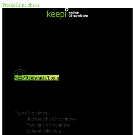
Preskočiť na obsah
Typy účtovníctva
Jednoduché účtovníctvo
Podvojné účtovníctvo
Daňová evidencia
Cenník
Blog a novinky
Registrácia/Login
Registrácia používateľa
Prihlásenie / Login
Typy účtovníctva
Jednoduché účtovníctvo
Podvojné účtovníctvo
Daňová evidencia