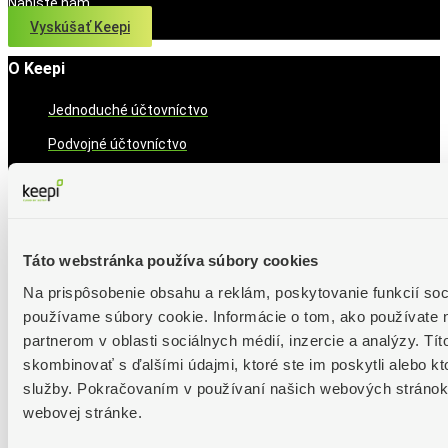
Napíšte nám
Vyskúšať Keepi
O Keepi
Jednoduché účtovníctvo
Podvojné účtovníctvo
Daňová evidencia
Cenník
Informácie
Táto webstránka používa súbory cookies
Na prispôsobenie obsahu a reklám, poskytovanie funkcií soc
Funkcie detailne
používame súbory cookie. Informácie o tom, ako používate 
Blog
partnerom v oblasti sociálnych médií, inzercie a analýzy. Tít
Novinky
skombinovať s ďalšími údajmi, ktoré ste im poskytli alebo kto
služby. Pokračovaním v používaní našich webových stránok 
Aktuálne
webovej stránke.
Je čas na daňové priznanie za rok 2025