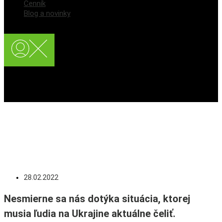
Cenník
Blog a novinky
Registrácia používateľa
Prihlásenie / Login
Myslíme na ľudí na
Ukrajine
28.02.2022
Nesmierne sa nás dotýka situácia, ktorej
musia ľudia na Ukrajine aktuálne čeliť.