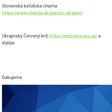
Slovenská katolícka charita
https://www.charita.sk/pomoc-ukrajine/
Ukrajinský Červený kríž
https://redcross.org.ua/
a
ďalšie.
Ďakujeme.