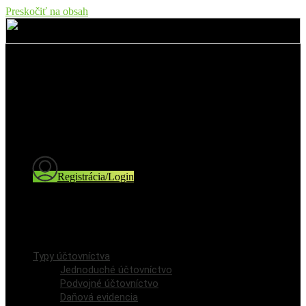
Preskočiť na obsah
Typy účtovníctva
Jednoduché účtovníctvo
Podvojné účtovníctvo
Daňová evidencia
Cenník
Blog a novinky
Registrácia/Login
Registrácia používateľa
Prihlásenie / Login
Typy účtovníctva
Jednoduché účtovníctvo
Podvojné účtovníctvo
Daňová evidencia