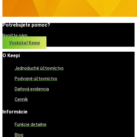
Potrebujete pomoc?
Napíšte nám
Vyskúšať Keepi
O Keepi
Jednoduché účtovníctvo
Podvojné účtovníctvo
Daňová evidencia
Cenník
Informácie
Funkcie detailne
Blog