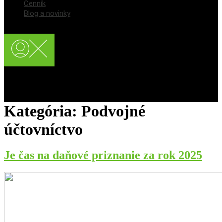
Cenník
Blog a novinky
Registrácia používateľa
Prihlásenie / Login
Kategória:
Podvojné
účtovníctvo
Je čas na daňové priznanie za rok 2025