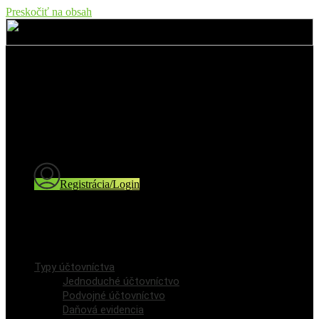
Preskočiť na obsah
Typy účtovníctva
Jednoduché účtovníctvo
Podvojné účtovníctvo
Daňová evidencia
Cenník
Blog a novinky
Registrácia/Login
Registrácia používateľa
Prihlásenie / Login
Typy účtovníctva
Jednoduché účtovníctvo
Podvojné účtovníctvo
Daňová evidencia