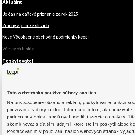
Aktuálne
Je čas na daňové priznanie za rok 2025
Zmeny v ponuke služieb
Nové Všeobecné obchodné podmienky Keepi
Všetky aktuality
Poskytovateľ
SOFTIP, a. s.
Obchodné podmienky
Táto webstránka používa súbory cookies
Ochrana osobných údajov
Na prispôsobenie obsahu a reklám, poskytovanie funkcií soc
Poverenie spracovávania OÚ
používame súbory cookie. Informácie o tom, ako používate 
Prihláste sa k odberu noviniek
partnerom v oblasti sociálnych médií, inzercie a analýzy. Tít
skombinovať s ďalšími údajmi, ktoré ste im poskytli alebo kto
Pokračovaním v používaní našich webových stránok vyjadruj