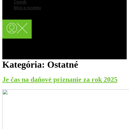
Cenník
Blog a novinky
Registrácia používateľa
Prihlásenie / Login
Kategória:
Ostatné
Je čas na daňové priznanie za rok 2025