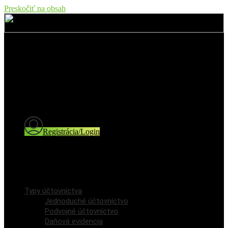
Preskočiť na obsah
Typy účtovníctva
Jednoduché účtovníctvo
Podvojné účtovníctvo
Daňová evidencia
Cenník
Blog a novinky
Registrácia/Login
Registrácia používateľa
Prihlásenie / Login
Typy účtovníctva
Jednoduché účtovníctvo
Podvojné účtovníctvo
Daňová evidencia