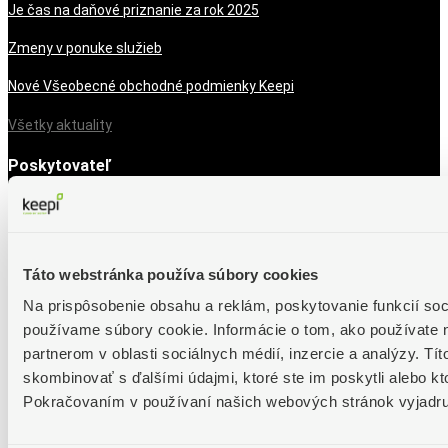
Je čas na daňové priznanie za rok 2025
Zmeny v ponuke služieb
Nové Všeobecné obchodné podmienky Keepi
Všetky aktuality
Poskytovateľ
SOFTIP, a. s.
Obchodné podmienky
Táto webstránka používa súbory cookies
Ochrana osobných údajov
Na prispôsobenie obsahu a reklám, poskytovanie funkcií soc
Poverenie spracovávania OÚ
používame súbory cookie. Informácie o tom, ako používate 
Prihláste sa k odberu noviniek
partnerom v oblasti sociálnych médií, inzercie a analýzy. Tít
skombinovať s ďalšími údajmi, ktoré ste im poskytli alebo kto
Pokračovaním v používaní našich webových stránok vyjadruj