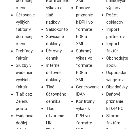
domácej
Kontrolného
XML
bankových
mene
výkazu a
Daňové
výpisov
Účtovanie
tlač
priznanie
Počet
vyšlých
riadkov
k DPH vo
dokladov
faktúr v
Saldokonto
formáte
Import
domácej
Súvisiace
PDF a
partnerov
mene
doklady
XML
Import
Prehľady
Účtovný
Súhrnný
faktúr
faktúr
denník
výkaz vo
Obchodujte
Služby v
Interné
formáte
spolu
evidencii
účtovné
PDF a
Usporiadani
vyšlých
doklady
XML
widgetov
faktúr
Tlač
Generovanie
Objednávky
Tlač cez
účtovného
IBAN
Daňové
Zelenú
denníka
Kontrolný
priznanie
poštu
Tlač
výkaz k
k DzP PO
Evidencia
otvorenie
DPH vo
Storno
došlej
HK
formáte
faktúra