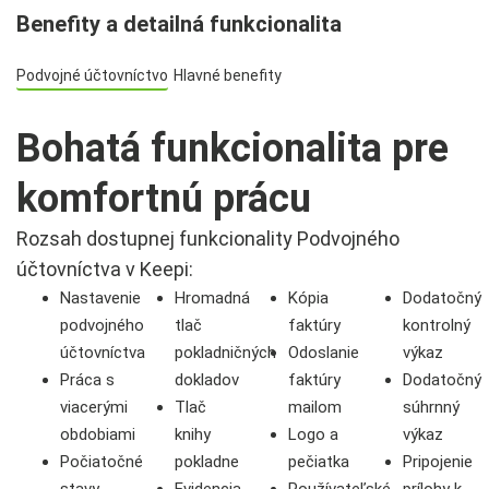
Benefity a detailná funkcionalita
Podvojné účtovníctvo
Hlavné benefity
Bohatá funkcionalita pre
komfortnú prácu
Rozsah dostupnej funkcionality Podvojného
účtovníctva v Keepi:
Nastavenie
Hromadná
Kópia
Dodatočný
podvojného
tlač
faktúry
kontrolný
účtovníctva
pokladničných
Odoslanie
výkaz
Práca s
dokladov
faktúry
Dodatočný
viacerými
Tlač
mailom
súhrnný
obdobiami
knihy
Logo a
výkaz
Počiatočné
pokladne
pečiatka
Pripojenie