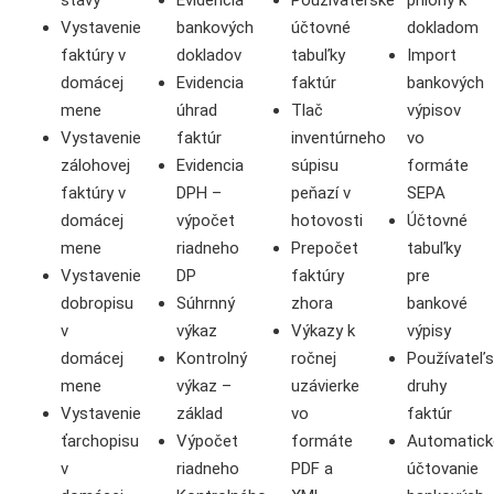
stavy
Evidencia
Používateľské
prílohy k
Vystavenie
bankových
účtovné
dokladom
faktúry v
dokladov
tabuľky
Import
domácej
Evidencia
faktúr
bankových
mene
úhrad
Tlač
výpisov
Vystavenie
faktúr
inventúrneho
vo
zálohovej
Evidencia
súpisu
formáte
faktúry v
DPH –
peňazí v
SEPA
domácej
výpočet
hotovosti
Účtovné
mene
riadneho
Prepočet
tabuľky
Vystavenie
DP
faktúry
pre
dobropisu
Súhrnný
zhora
bankové
v
výkaz
Výkazy k
výpisy
domácej
Kontrolný
ročnej
Používateľ
mene
výkaz –
uzávierke
druhy
Vystavenie
základ
vo
faktúr
ťarchopisu
Výpočet
formáte
Automatick
v
riadneho
PDF a
účtovanie