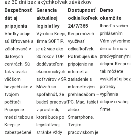
až 30 dní bez akýchkoľvek záväzkov.
Bezpečnosť
Garancia
Dostupnosť
Demo
dát aj
aktuálnej
odkiaľkoľvek
okamžite​
pripojenia
legislatívy
24/7/365
Ihneď s vašim
prihlásením
Všetky údaje
Výrobca Keepi,
Keepi môžeš
Vám vytvoríme
sú šifrované a
firma SOFTIP,
využívať
demo firmu s
zálohované v
je už viac ako
odkiaľkoľvek.
predvyplnenými
dátových
30 rokov TOP
Potrebuješ iba
údajmi. Keepi si
centrách. Sú
dodávateľom
pripojenie na
tak môžete
tak v oveľa
ekonomických
internet a
vyskúšať aj bez
väčšom
softvérov v SR.
zariadenie s
potreby
bezpečí ako v
Môžeš sa
internetovým
vypĺňania
tvojom
spoľahnúť, že
prehliadačom –
údajov o vašej
počítači.
budeš pracovať
PC, Mac, tablet
firme.
Pripojenie
v prostredí,
alebo
medzi tebou a
ktoré bude po
Smartphone.
Keepi je
legislatívnej
Tvojím
zabezpečené
stránke vždy
pracoviskom je