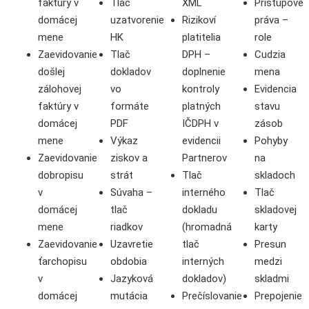
faktúry v
Tlač
XML
Prístupové
domácej
uzatvorenie
Rizikoví
práva –
mene
HK
platitelia
role
Zaevidovanie
Tlač
DPH –
Cudzia
došlej
dokladov
doplnenie
mena
zálohovej
vo
kontroly
Evidencia
faktúry v
formáte
platných
stavu
domácej
PDF
IČDPH v
zásob
mene
Výkaz
evidencii
Pohyby
Zaevidovanie
ziskov a
Partnerov
na
dobropisu
strát
Tlač
skladoch
v
Súvaha –
interného
Tlač
domácej
tlač
dokladu
skladovej
mene
riadkov
(hromadná
karty
Zaevidovanie
Uzavretie
tlač
Presun
ťarchopisu
obdobia
interných
medzi
v
Jazyková
dokladov)
skladmi
domácej
mutácia
Prečíslovanie
Prepojenie