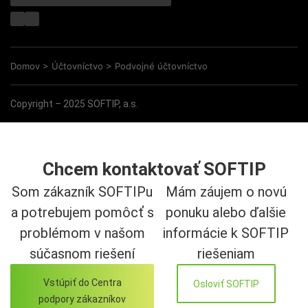
Domov
>
Účtovníctvo
>
Podvojné účtovníctvo
Copyright – 2025 SOFTIP, a.s.
Chcem kontaktovať SOFTIP
Som zákazník SOFTIPu
Mám záujem o novú
a potrebujem pomôcť s
ponuku alebo ďalšie
problémom v našom
informácie k SOFTIP
súčasnom riešení
riešeniam
Vstúpiť do Centra
Osloviť SOFTIP
podpory zákazníkov