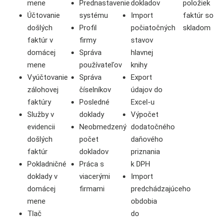
mene
Prednastavenie
dokladov
položiek
Účtovanie
systému
Import
faktúr so
došlých
Profil
počiatočných
skladom
faktúr v
firmy
stavov
domácej
Správa
hlavnej
mene
používateľov
knihy
Vyúčtovanie
Správa
Export
zálohovej
číselníkov
údajov do
faktúry
Posledné
Excel-u
Služby v
doklady
Výpočet
evidencii
Neobmedzený
dodatočného
došlých
počet
daňového
faktúr
dokladov
priznania
Pokladničné
Práca s
k DPH
doklady v
viacerými
Import
domácej
firmami
predchádzajúceho
mene
obdobia
Tlač
do