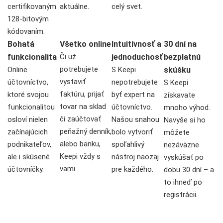
certifikovaným
aktuálne.
celý svet.
128-bitovým
kódovaním.
Bohatá
Všetko online
Intuitívnosť a
30 dní na
funkcionalita
Či už
jednoduchosť
bezplatnú
potrebujete
Online
S Keepi
skúšku
vystaviť
účtovníctvo,
nepotrebujete
S Keepi
faktúru, prijať
ktoré svojou
byť expert na
získavate
tovar na sklad
funkcionalitou
účtovníctvo.
mnoho výhod.
či zaúčtovať
osloví nielen
Našou snahou
Navyše si ho
peňažný denník,
začínajúcich
bolo vytvoriť
môžete
alebo banku,
podnikateľov,
spoľahlivý
nezáväzne
Keepi vždy s
ale i skúsené
nástroj naozaj
vyskúšať po
vami.
účtovníčky.
pre každého.
dobu 30 dní – a
to ihneď po
registrácii.