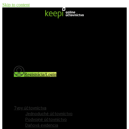
Skip to content
Typy účtovníctva
Jednoduché účtovníctvo
Podvojné účtovníctvo
Daňová evidencia
Cenník
Blog a novinky
Registrácia/Login
Registrácia používateľa
Prihlásenie / Login
Typy účtovníctva
Jednoduché účtovníctvo
Podvojné účtovníctvo
Daňová evidencia