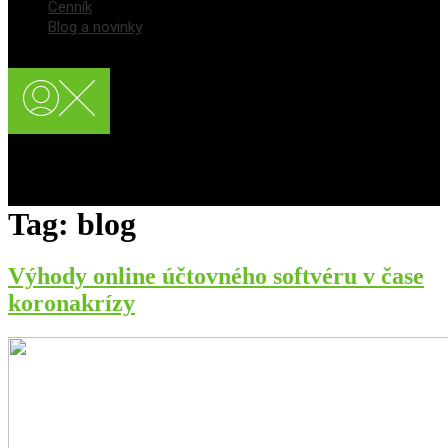
Cenník
Blog a novinky
Registrácia používateľa
Prihlásenie / Login
Tag:
blog
Výhody online účtovného softvéru v čase
koronakrízy