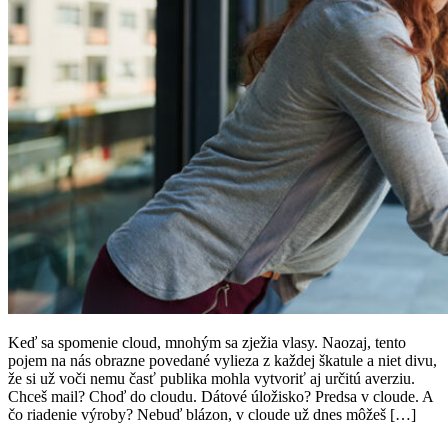
Keď sa spomenie cloud, mnohým sa zježia vlasy. Naozaj, tento
pojem na nás obrazne povedané vylieza z každej škatule a niet divu,
že si už voči nemu časť publika mohla vytvoriť aj určitú averziu.
Chceš mail? Choď do cloudu. Dátové úložisko? Predsa v cloude. A
čo riadenie výroby? Nebuď blázon, v cloude už dnes môžeš […]