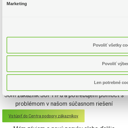
Poverenie spracovávania OÚ
Marketing
Prihláste sa k odberu noviniek
Povoliť všetky co
Domov
>
blog
Povoliť výbe
Copyright – 2025 SOFTIP, a.s.
Chcem kontaktovať SOFTIP
Len potrebné co
Som zákazník SOFTIPu a potrebujem pomôcť s
problémom v našom súčasnom riešení
Vstúpiť do Centra podpory zákazníkov