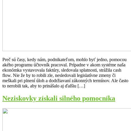
Preč sú časy, kedy nám, podnikateľom, mohlo byť jedno, pomocou
akého programu účtovník pracoval. Prípadne v akom systéme naša
ekonómka vystavovala faktúry, sledovala splatnosti, strážila cash
flow. Nie že by to robili zle, nesledovali legislatívne zmeny či
meškali pri plnení úloh a dodržiavaní zákonných termínov. Ale často
to nerobili tak, aby to prinášalo aj ďalšiu […]
Neziskovky získali silného pomocníka