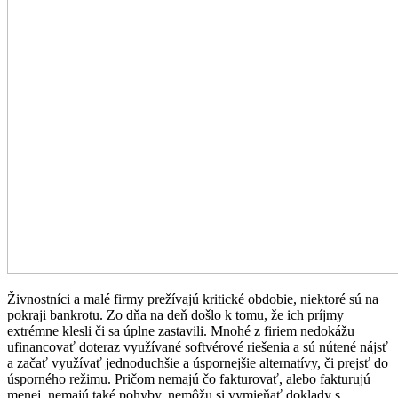
Živnostníci a malé firmy prežívajú kritické obdobie, niektoré sú na
pokraji bankrotu. Zo dňa na deň došlo k tomu, že ich príjmy
extrémne klesli či sa úplne zastavili. Mnohé z firiem nedokážu
ufinancovať doteraz využívané softvérové riešenia a sú nútené nájsť
a začať využívať jednoduchšie a úspornejšie alternatívy, či prejsť do
úsporného režimu. Pričom nemajú čo fakturovať, alebo fakturujú
menej, nemajú také pohyby, nemôžu si vymieňať doklady s