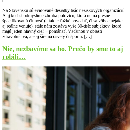
Na Slovensku sú evidované desiatky tisíc neziskových organizácií.
A aj keď si odmyslíme zhruba polovicu, ktorá nemá presne
špecifikovanú činnosť (a tak je ťažké povedať, či sa vôbec nejakej
aj reálne venuje), stále nám zostáva vyše 30-tisíc subjektov, ktoré
majú jeden hlavný cieľ – pomáhať. Väčšinou v oblasti
zdravotníctva, ale aj šírenia osvety či športu. […]
Nie, nezbavíme sa ho. Prečo by sme to aj
robili…