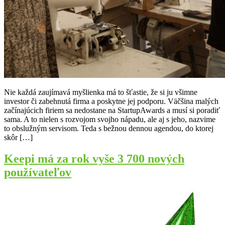
Nie každá zaujímavá myšlienka má to šťastie, že si ju všimne
investor či zabehnutá firma a poskytne jej podporu. Väčšina malých
začínajúcich firiem sa nedostane na StartupAwards a musí si poradiť
sama. A to nielen s rozvojom svojho nápadu, ale aj s jeho, nazvime
to obslužným servisom. Teda s bežnou dennou agendou, do ktorej
skôr […]
Keepi má za rok vyše 3 700 nových
používateľov