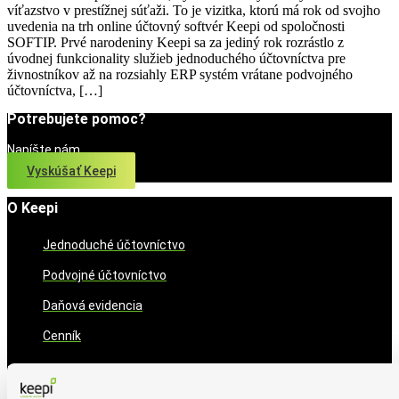
víťazstvo v prestížnej súťaži. To je vizitka, ktorú má rok od svojho
uvedenia na trh online účtovný softvér Keepi od spoločnosti
SOFTIP. Prvé narodeniny Keepi sa za jediný rok rozrástlo z
úvodnej funkcionality služieb jednoduchého účtovníctva pre
živnostníkov až na rozsiahly ERP systém vrátane podvojného
účtovníctva, […]
Potrebujete pomoc?
Napíšte nám
Vyskúšať Keepi
O Keepi
Jednoduché účtovníctvo
Podvojné účtovníctvo
Daňová evidencia
Cenník
Informácie