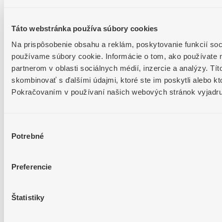
Funkcie detailne
Blog
Táto webstránka používa súbory cookies
Novinky
Na prispôsobenie obsahu a reklám, poskytovanie funkcií soc
používame súbory cookie. Informácie o tom, ako používate 
Aktuálne
partnerom v oblasti sociálnych médií, inzercie a analýzy. Tít
Je čas na daňové priznanie za rok 2025
skombinovať s ďalšími údajmi, ktoré ste im poskytli alebo kto
Pokračovaním v používaní našich webových stránok vyjadruj
Zmeny v ponuke služieb
Nové Všeobecné obchodné podmienky Keepi
Výber
Potrebné
Všetky aktuality
súhlasu
Poskytovateľ
Preferencie
SOFTIP, a. s.
Obchodné podmienky
Štatistiky
Ochrana osobných údajov