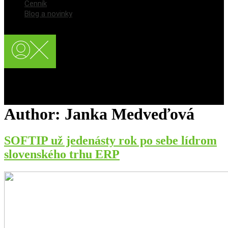
Cenník
Blog a novinky
Registrácia používateľa
Prihlásenie / Login
Author:
Janka Medveďová
SOFTIP už jedenásty rok po sebe lídrom
slovenského trhu ERP