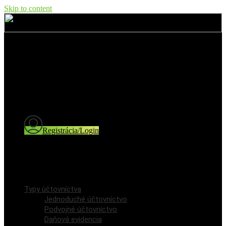
Skip to content
Typy účtovníctva
Jednoduché účtovníctvo
Podvojné účtovníctvo
Daňová evidencia
Cenník
Blog a novinky
Registrácia/Login
Registrácia používateľa
Prihlásenie / Login
Typy účtovníctva
Jednoduché účtovníctvo
Podvojné účtovníctvo
Daňová evidencia