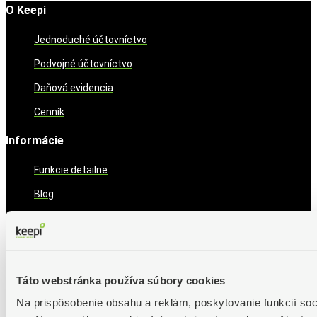
O Keepi
Jednoduché účtovníctvo
Podvojné účtovníctvo
Daňová evidencia
Cenník
Informácie
Funkcie detailne
Blog
Novinky
Aktuálne
Je čas na daňové priznanie za rok 2025
Táto webstránka používa súbory cookies
Zmeny v ponuke služieb
Na prispôsobenie obsahu a reklám, poskytovanie funkcií soc