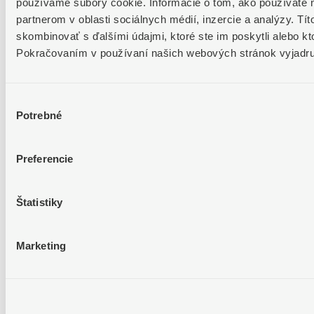
používame súbory cookie. Informácie o tom, ako používate 
Nové Všeobecné obchodné podmienky Keepi
partnerom v oblasti sociálnych médií, inzercie a analýzy. Tít
skombinovať s ďalšími údajmi, ktoré ste im poskytli alebo kto
Všetky aktuality
Pokračovaním v používaní našich webových stránok vyjadruj
Poskytovateľ
SOFTIP, a. s.
Výber
Potrebné
súhlasu
Obchodné podmienky
Ochrana osobných údajov
Preferencie
Poverenie spracovávania OÚ
Prihláste sa k odberu noviniek
Štatistiky
Marketing
Domov
>
Archives for Janka Medveďová