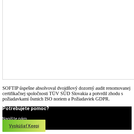
SOFTIP úspešne absolvoval dvojdňový dozorný audit renomovanej
certifikačnej spoločnosti TÜV SÜD Slovakia a potvrdil zhodu s
požiadavkami ôsmich ISO noriem a Požiadaviek GDPR.
Potrebujete pomoc?
Napíšte nám
Vyskúšať Keepi