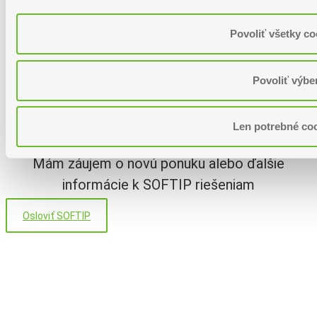
Copyright – 2025 SOFTIP, a.s.
Povoliť všetky co
Chcem kontaktovať SOFTIP
Som zákazník SOFTIPu a potrebujem pomôcť s
Povoliť výbe
problémom v našom súčasnom riešení
Len potrebné co
Vstúpiť do Centra podpory zákazníkov
Mám záujem o novú ponuku alebo ďalšie
informácie k SOFTIP riešeniam
Osloviť SOFTIP